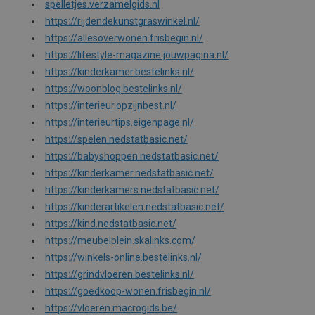
spelletjes.verzamelgids.nl
https://rijdendekunstgraswinkel.nl/
w
m
https://allesoverwonen.frisbegin.nl/
d
https://lifestyle-magazine.jouwpagina.nl/
CookieScriptConsent
CookieScript
1 Monat
D
https://kinderkamer.bestelinks.nl/
meinespielmatte.de
w
d
https://woonblog.bestelinks.nl/
S
s
https://interieur.opzijnbest.nl/
c
v
https://interieurtips.eigenpage.nl/
o
https://spelen.nedstatbasic.net/
c
v
https://babyshoppen.nedstatbasic.net/
S
n
https://kinderkamer.nedstatbasic.net/
c
https://kinderkamers.nedstatbasic.net/
_dc_gtm_UA-208921689-1
.meinespielmatte.de
59
D
https://kinderartikelen.nedstatbasic.net/
Sekunden
g
s
https://kind.nedstatbasic.net/
T
https://meubelplein.skalinks.com/
a
https://winkels-online.bestelinks.nl/
c
p
https://grindvloeren.bestelinks.nl/
W
g
https://goedkoop-wonen.frisbegin.nl/
a
https://vloeren.macrogids.be/
n