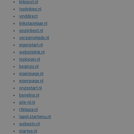
linkspot.nl
toplinkjes.nl
vinddirect
linkstapelaar.nl
opzijnbest.nl
verzamelgids.nl
eigenstart.nl
websitelink.nl
topbegin.nl
beginzo.nl
eigenpage.nl
eigenpage.nl
onzestart.nl
benelinx.nl
site-nl.nl
rtlplaza.nl
tapijt.startjenu.nl
webesto.nl
startee.nl