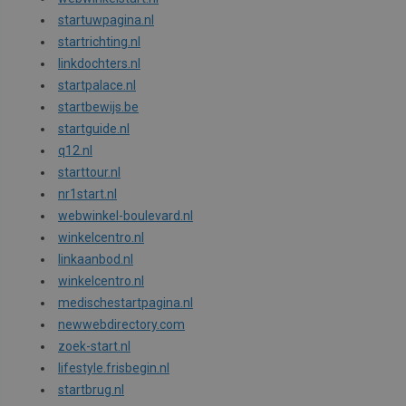
startuwpagina.nl
startrichting.nl
linkdochters.nl
startpalace.nl
startbewijs.be
startguide.nl
q12.nl
starttour.nl
nr1start.nl
webwinkel-boulevard.nl
winkelcentro.nl
linkaanbod.nl
winkelcentro.nl
medischestartpagina.nl
newwebdirectory.com
zoek-start.nl
lifestyle.frisbegin.nl
startbrug.nl