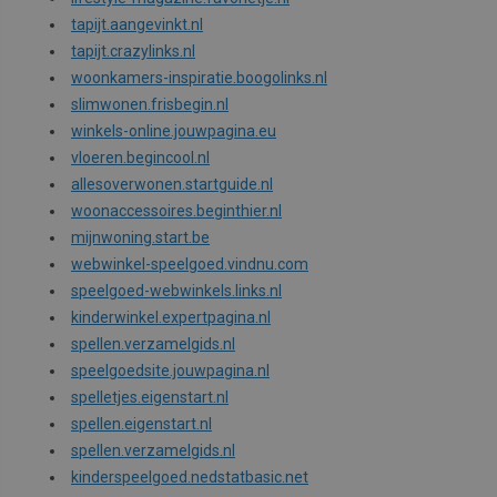
Funktionalität
tapijt.aangevinkt.nl
tapijt.crazylinks.nl
Unbedingt erforderliche Cookies ermöglichen wesentliche
Kernfunktionen der Website wie die Benutzeranmeldung und die
woonkamers-inspiratie.boogolinks.nl
Kontoverwaltung. Ohne die unbedingt erforderlichen Cookies kann
slimwonen.frisbegin.nl
die Website nicht ordnungsgemäß verwendet werden.
winkels-online.jouwpagina.eu
Name
Anbieter / Domäne
Ablaufdatum
vloeren.begincool.nl
woocommerce_items_in_cart
Automattic Inc.
Session
H
allesoverwonen.startguide.nl
meinespielmatte.de
b
woonaccessoires.beginthier.nl
d
g
mijnwoning.start.be
w
webwinkel-speelgoed.vindnu.com
v
speelgoed-webwinkels.links.nl
woocommerce_cart_hash
Automattic Inc.
Session
H
meinespielmatte.de
kinderwinkel.expertpagina.nl
b
spellen.verzamelgids.nl
d
g
speelgoedsite.jouwpagina.nl
w
v
spelletjes.eigenstart.nl
_GRECAPTCHA
Google LLC
6 Monate
spellen.eigenstart.nl
www.google.com
spellen.verzamelgids.nl
p
n
kinderspeelgoed.nedstatbasic.net
c