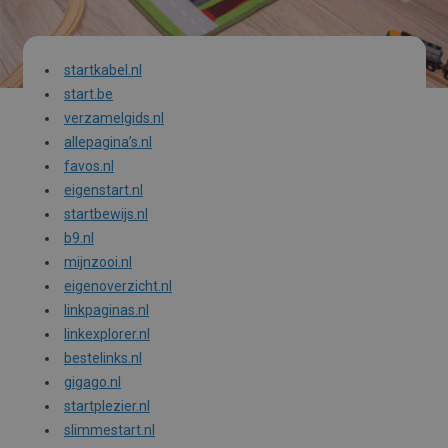
startkabel.nl
start.be
verzamelgids.nl
allepagina’s.nl
favos.nl
eigenstart.nl
startbewijs.nl
b9.nl
mijnzooi.nl
eigenoverzicht.nl
linkpaginas.nl
linkexplorer.nl
bestelinks.nl
gigago.nl
startplezier.nl
slimmestart.nl