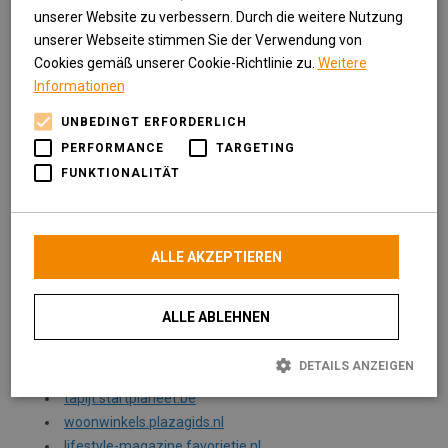
wonen.uwpagina.nl
unserer Website zu verbessern. Durch die weitere Nutzung
sfeervolwonen.frisbegin.nl
unserer Webseite stimmen Sie der Verwendung von
wonen.verzamelgids.nl
Cookies gemäß unserer Cookie-Richtlinie zu.
Weitere
Informationen
woning.bestevanhetnet.nl
klussen-wonen.frisbegin.nl
UNBEDINGT ERFORDERLICH
woonaccessoires.topbegin.nl
PERFORMANCE
TARGETING
vloer.expertpagina.nl
FUNKTIONALITÄT
interieur-samenstellen.gerelateerd.nl
woning-inrichten.startze.nl
interieur-exterieur.favorietje.nl
gietvloer.jouwpagina.be
ALLE AKZEPTIEREN
tapijt.jouwpagina.be
lifestyle-magazine.gerelateerd.nl
ALLE ABLEHNEN
vloer.linkhotel.nl
wooninformatie.jouwpagina.eu
DETAILS ANZEIGEN
eetkamer.de-beste-informatie.nl
tapijt.startplaneet.be
woonwinkels.plazagids.nl
Unbedingt erforderlich
Performance
Targeting
lifestyle-magazine.favorietje.nl