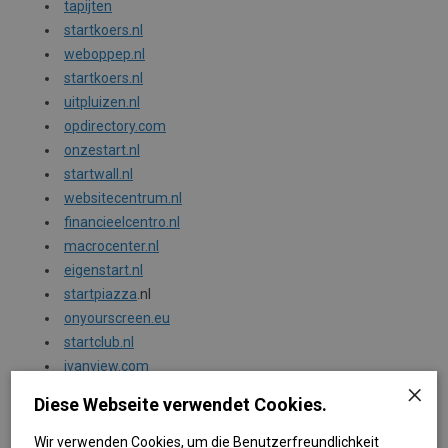
tapijten
startkoers.nl
weboppep.nl
startkoers.nl
uitpluizen.nl
opdirectory.com
onzestart.nl
startwall.nl
websitecentrum.nl
financieelcentro.nl
macrocenter.nl
eigenstart.nl
startpiazza
.nl
onyourscreen.eu
startclub.nl
ivanview.com
×
nationalebedrijfsinformatie.nl
Diese Webseite verwendet Cookies.
primanet.nl
woon.allepaginas.nl
Wir verwenden Cookies, um die Benutzerfreundlichkeit