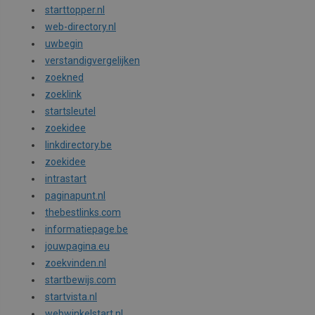
starttopper.nl
web-directory.nl
uwbegin
verstandigvergelijken
zoekned
zoeklink
startsleutel
zoekidee
linkdirectory.be
zoekidee
intrastart
paginapunt.nl
thebestlinks.com
informatiepage.be
jouwpagina.eu
zoekvinden.nl
startbewijs.com
startvista.nl
webwinkelstart.nl