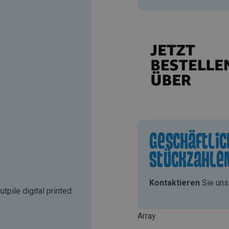
Preis
ist:
29,99€.
Geschäftli
Stückzahle
Kontaktieren
Sie uns 
utpile digital printed
Array