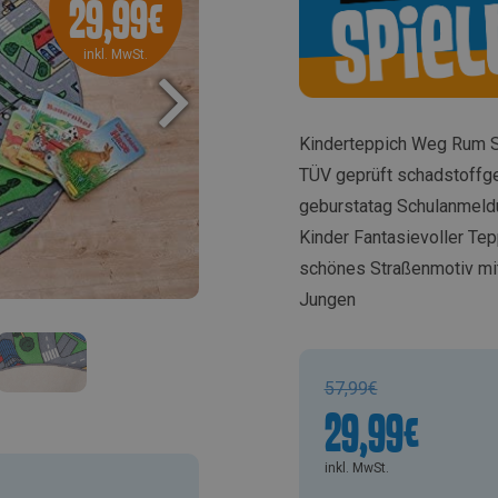
Ursprünglicher
29,99
€
Aktueller
Preis
Preis
inkl. MwSt.
war:
ist:
57,99€
29,99€.
Kinderteppich Weg Rum S
TÜV geprüft schadstoffg
geburstatag Schulanmel
Kinder Fantasievoller Tep
schönes Straßenmotiv mit 
Jungen
Ursprünglicher
57,99
€
29,99
€
Preis
war:
inkl. MwSt.
Aktueller
57,99€