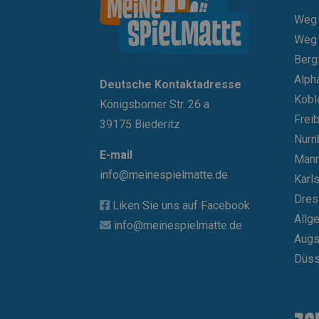
_fbp
Weg 
sbjs_current
Weg 
sbjs_first
_gat_gtag_UA
Berg
_hjSession_3
Alph
Deutsche Kontaktadresse
Kobl
Königsborner Str. 26 a
_gid
Frei
39175 Biederitz
Nurn
E-mail
Man
info@meinespielmatte.de
Karl
Dres
Liken Sie uns auf Facebook
Allg
info@meinespielmatte.de
Augs
Düss