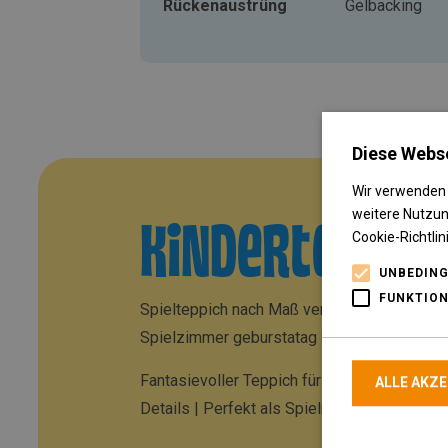
Rückenaustrüng
Gelbacking
Diese Webs
Wir verwenden 
weitere Nutzu
Kinderteppic
Cookie-Richtlin
UNBEDING
FUNKTION
Spielteppich nach Maß versandkostenfrei T
Spielzimmer geburstatag Schulanmeldung 
Fantasievoller Teppich für alle Kinder in I
ALLE AKZ
Details | Perfekt als Spielmatte für Jungen