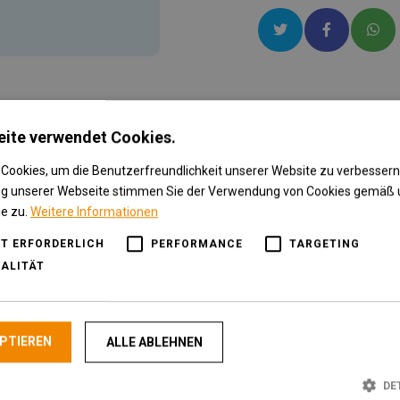
eite verwendet Cookies.
Cookies, um die Benutzerfreundlichkeit unserer Website zu verbessern.
ng unserer Webseite stimmen Sie der Verwendung von Cookies gemäß 
h Weg Rum
ie zu.
Weitere Informationen
T ERFORDERLICH
PERFORMANCE
TARGETING
ALITÄT
ÜV geprüft schadstoffgeprüft Kinderzimmer
Kindermotiv Geschenk Jungen Mädchen Kinder
hrer Wunschgröße | schönes Straßenmotiv mit vielen
EPTIEREN
ALLE ABLEHNEN
DE