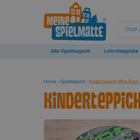
Alle Spielteppich
Lehrnteppiche
Home
›
Spielteppich
›
Kinderteppich Weg Rum,
Kinderteppic